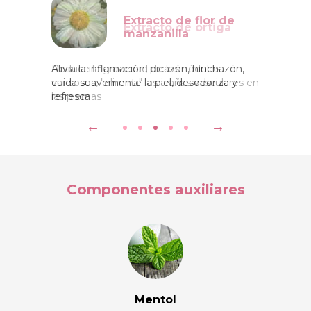
Extracto de ortiga
Reduce la gravedad de los nódulos
varicosos, "elimina" las arañas vasculares en
las piernas
Componentes auxiliares
Mentol