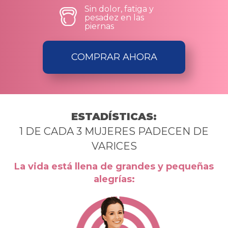
Sin dolor, fatiga y
pesadez en las
piernas
COMPRAR AHORA
ESTADÍSTICAS:
1 DE CADA 3 MUJERES PADECEN DE
VARICES
La vida está llena de grandes y pequeñas
alegrías: