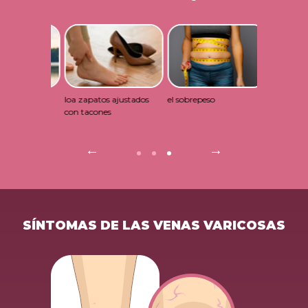
ajustados
el sobrepeso
la genética
el embarazo 
SÍNTOMAS DE LAS VENAS VARICOSAS