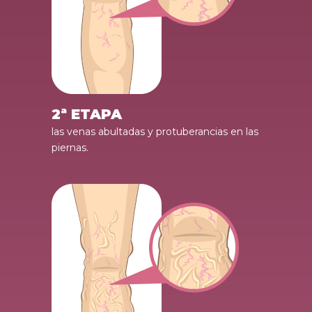
2ª ETAPA
las venas abultadas y protuberancias en las
piernas.